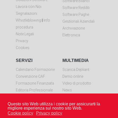
Software Bilanci
Lavora con Noi
Software Redditi
Segnalazioni
Software Paghe
Whistleblowing
|
Info
Gestionali Aziendali
procedura
Archiviazione
Note Legali
Elettronica
Privacy
Cookies
SERVIZI
MULTIMEDIA
Calendario Formazione
Scarica Depliant
Convenzione CAF
Demo online
Formazione Finanziata
Video di prodotto
Editoria Professionale
News
Controllo remoto
Questo sito Web utilizza i cookie per assicurarti la
Scarica LiveResolve per
migliore esperienza sul nostro sito Web.
Windows
Cookie policy
Privacy policy