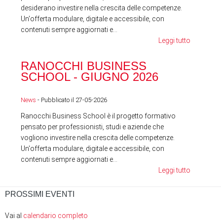
desiderano investire nella crescita delle competenze.
Un'offerta modulare, digitale e accessibile, con
contenuti sempre aggiornati e...
Leggi tutto
RA
RANOCCHI BUSINESS
SC
SCHOOL - GIUGNO 2026
News
News
- Pubblicato il 27-05-2026
Ranocchi Business School è il progetto formativo
pensato per professionisti, studi e aziende che
vogliono investire nella crescita delle competenze.
Un'offerta modulare, digitale e accessibile, con
contenuti sempre aggiornati e...
Leggi tutto
PROSSIMI EVENTI
Vai al
calendario completo