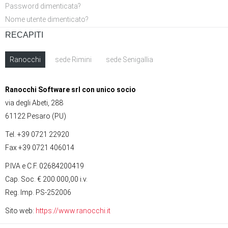
Password dimenticata?
Nome utente dimenticato?
RECAPITI
Ranocchi
sede Rimini
sede Senigallia
Ranocchi Software srl con unico socio
via degli Abeti, 288
61122 Pesaro (PU)
Tel. +39 0721 22920
Fax +39 0721 406014
P.IVA e C.F. 02684200419
Cap. Soc. € 200.000,00 i.v.
Reg. Imp. PS-252006
Sito web:
https://www.ranocchi.it