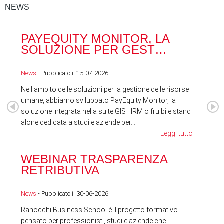
NEWS
PAYEQUITY MONITOR, LA
RA
SOLUZIONE PER GEST…
ACQ
News
- Pubblicato il 15-07-2026
News
Nell'ambito delle soluzioni per la gestione delle risorse
umane, abbiamo sviluppato PayEquity Monitor, la
soluzione integrata nella suite GIS HRM o fruibile stand
alone dedicata a studi e aziende per...
Leggi tutto
WEBINAR TRASPARENZA
FES
RETRIBUTIVA
LA
News
- Pubblicato il 30-06-2026
News
Ranocchi Business School è il progetto formativo
pensato per professionisti, studi e aziende che