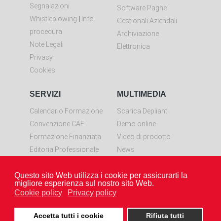
Segnalazioni
Software Paghe
Whistleblowing
|
Info
Gestionali Aziendali
procedura
Archiviazione
Note Legali
Elettronica
Privacy
Cookies
SERVIZI
MULTIMEDIA
Calendario Formazione
Scarica Depliant
Convenzione CAF
Demo online
Formazione Finanziata
Video di prodotto
Editoria Professionale
News
Controllo remoto
Questo sito Web utilizza i cookie per assicurarti la
Scarica LiveResolve per
migliore esperienza sul nostro sito Web.
Windows
Cookie policy
Privacy policy
Accetta tutti i cookie
Rifiuta tutti