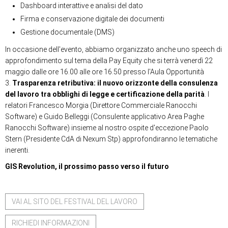
Dashboard interattive e analisi del dato
Firma e conservazione digitale dei documenti
Gestione documentale (DMS)
In occasione dell'evento, abbiamo organizzato anche uno speech di
approfondimento sul tema della Pay Equity che si terrà venerdì 22
maggio dalle ore 16.00 alle ore 16.50 presso l'Aula Opportunità
3.
Trasparenza retributiva: il nuovo orizzonte della consulenza
del lavoro tra obblighi di legge e certificazione della parità
.
I
relatori Francesco Morgia (Direttore Commerciale Ranocchi
Software) e Guido Belleggi (Consulente applicativo Area Paghe
Ranocchi Software) insieme al nostro ospite d'eccezione Paolo
Stern (Presidente CdA di Nexum Stp) approfondiranno le tematiche
inerenti.
GIS Revolution, il prossimo passo verso il futuro
VAI AL SITO DEL FESTIVAL DEL LAVORO
RICHIEDI INFORMAZIONI