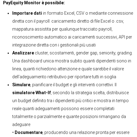
PayEquity Monitor è possibile:
Importare dati
in formato Excel, CSV o mediante connessione
diretta con il payroll: caricamento diretto di file Excel o .csv,
mappatura assistita per qualunque tracciato payroll,
riconoscimento automatico ai caricamenti successivi, API per
integrazione diretta con i gestionali più usati
Analizzare
cluster, scostamenti, gender gap, seniority, grading.
Una dashboard unica mostra subito quanti dipendenti sono in
linea, quanti richiedono attenzione e quale sarebbe il valore
dell'adeguamento retributivo per riportare tutti in soglia
Simulare
, pianificare il budget e gli interventi correttivi. Il
simulatore What-If
, secondo la strategia scelta, distribuisce
un budget definito tra i dipendenti più critici e mostra in tempo
reale quanti adeguamenti possono essere completati
totalmente o parzialmente e quante posizioni rimangano da
adeguare
•
Documentare
, producendo una relazione pronta per essere