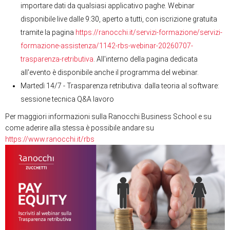
importare dati da qualsiasi applicativo paghe. Webinar
disponibile live dalle 9:30, aperto a tutti, con iscrizione gratuita
tramite la pagina
https://ranocchi.it/servizi-formazione/servizi-
formazione-assistenza/1142-rbs-webinar-20260707-
trasparenza-retributiva
. All'interno della pagina dedicata
all'evento è disponibile anche il programma del webinar.
Martedì 14/7 - Trasparenza retributiva: dalla teoria al software:
sessione tecnica Q&A lavoro
Per maggiori informazioni sulla Ranocchi Business School e su
come aderire alla stessa è possibile andare su
https://www.ranocchi.it/rbs