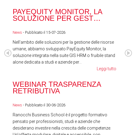
PAYEQUITY MONITOR, LA
RA
SOLUZIONE PER GEST…
ACQ
News
- Pubblicato il 15-07-2026
News
Nell'ambito delle soluzioni per la gestione delle risorse
umane, abbiamo sviluppato PayEquity Monitor, la
soluzione integrata nella suite GIS HRM o fruibile stand
alone dedicata a studi e aziende per...
Leggi tutto
WEBINAR TRASPARENZA
FES
RETRIBUTIVA
LA
News
- Pubblicato il 30-06-2026
News
Ranocchi Business School è il progetto formativo
pensato per professionisti, studi e aziende che
desiderano investire nella crescita delle competenze.
Un'offerta modulare, digitale e accessibile, con