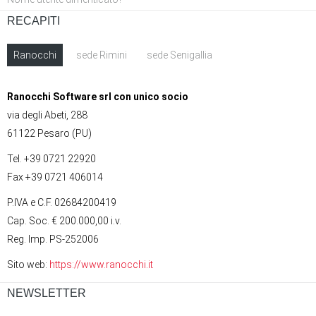
RECAPITI
Ranocchi
sede Rimini
sede Senigallia
Ranocchi Software srl con unico socio
via degli Abeti, 288
61122 Pesaro (PU)
Tel. +39 0721 22920
Fax +39 0721 406014
P.IVA e C.F. 02684200419
Cap. Soc. € 200.000,00 i.v.
Reg. Imp. PS-252006
Sito web:
https://www.ranocchi.it
NEWSLETTER