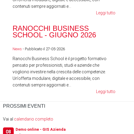
contenuti sempre aggiornati e...
Leggi tutto
RA
RANOCCHI BUSINESS
SC
SCHOOL - GIUGNO 2026
News
News
- Pubblicato il 27-05-2026
Ranocchi Business School è il progetto formativo
pensato per professionisti, studi e aziende che
vogliono investire nella crescita delle competenze.
Un'offerta modulare, digitale e accessibile, con
contenuti sempre aggiornati e...
Leggi tutto
PROSSIMI EVENTI
Vai al
calendario completo
Demo online - GIS Azienda
08