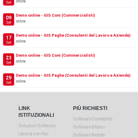
online
Set
Demo online - GIS Com (Commercialisti)
09
online
Set
Demo online - GIS Paghe (Consulenti del Lavoro e Aziende)
17
online
Set
Demo online - GIS Com (Commercialisti)
23
online
Set
Demo online - GIS Paghe (Consulenti del Lavoro e Aziende)
29
online
Set
LINK
PIÙ RICHIESTI
ISTITUZIONALI
Software Contabilità
Soluzioni Software
Software Bilanci
Lavora con Noi
Software Redditi