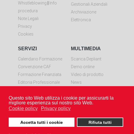
Whistleblowing
|
Info
Gestionali Aziendali
procedura
Archiviazione
Note Legali
Elettronica
Privacy
Cookies
SERVIZI
MULTIMEDIA
Calendario Formazione
Scarica Depliant
Convenzione CAF
Demo online
Formazione Finanziata
Video di prodotto
Editoria Professionale
News
Controllo remoto
Questo sito Web utilizza i cookie per assicurarti la
Scarica LiveResolve per
migliore esperienza sul nostro sito Web.
Windows
Cookie policy
Privacy policy
Accetta tutti i cookie
Rifiuta tutti