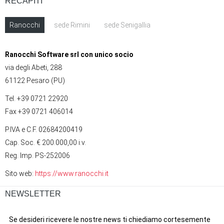
RECAPITI
Ranocchi
sede Rimini
sede Senigallia
Ranocchi Software srl con unico socio
via degli Abeti, 288
61122 Pesaro (PU)
Tel. +39 0721 22920
Fax +39 0721 406014
P.IVA e C.F. 02684200419
Cap. Soc. € 200.000,00 i.v.
Reg. Imp. PS-252006
Sito web:
https://www.ranocchi.it
NEWSLETTER