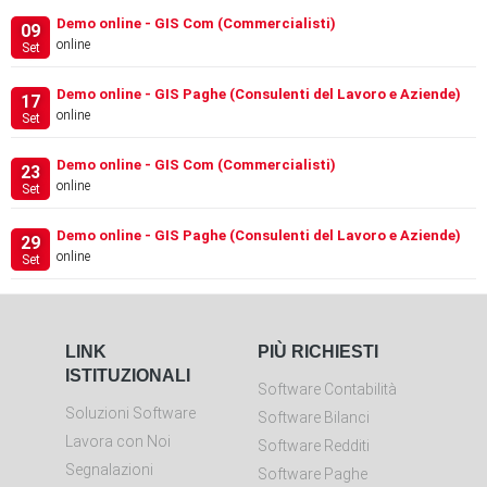
Demo online - GIS Com (Commercialisti)
09
online
Set
Demo online - GIS Paghe (Consulenti del Lavoro e Aziende)
17
online
Set
Demo online - GIS Com (Commercialisti)
23
online
Set
Demo online - GIS Paghe (Consulenti del Lavoro e Aziende)
29
online
Set
LINK
PIÙ RICHIESTI
ISTITUZIONALI
Software Contabilità
Soluzioni Software
Software Bilanci
Lavora con Noi
Software Redditi
Segnalazioni
Software Paghe