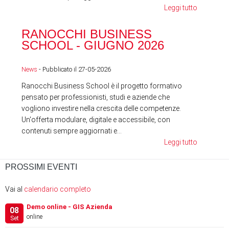
Leggi tutto
RA
RANOCCHI BUSINESS
SC
SCHOOL - GIUGNO 2026
News
News
- Pubblicato il 27-05-2026
Ranocchi Business School è il progetto formativo
pensato per professionisti, studi e aziende che
vogliono investire nella crescita delle competenze.
Un'offerta modulare, digitale e accessibile, con
contenuti sempre aggiornati e...
Leggi tutto
PROSSIMI EVENTI
Vai al
calendario completo
Demo online - GIS Azienda
08
online
Set