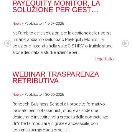
PAYEQUITY MONITOR, LA
RA
SOLUZIONE PER GEST…
ACQ
News
- Pubblicato il 15-07-2026
News
Nell'ambito delle soluzioni per la gestione delle risorse
umane, abbiamo sviluppato PayEquity Monitor, la
soluzione integrata nella suite GIS HRM o fruibile stand
alone dedicata a studi e aziende per...
Leggi tutto
WEBINAR TRASPARENZA
FES
RETRIBUTIVA
LA
News
- Pubblicato il 30-06-2026
News
Ranocchi Business School è il progetto formativo
pensato per professionisti, studi e aziende che
desiderano investire nella crescita delle competenze.
Un'offerta modulare, digitale e accessibile, con
contenuti sempre aggiornati e...