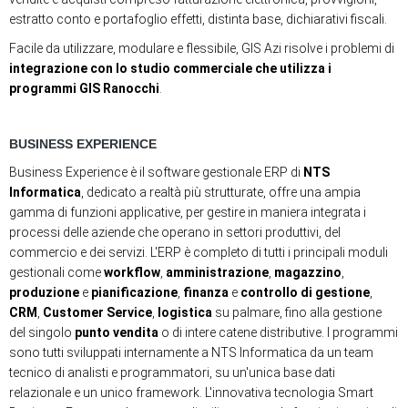
estratto conto e portafoglio effetti, distinta base, dichiarativi fiscali.
Facile da utilizzare, modulare e flessibile, GIS Azi risolve i problemi di
integrazione con lo studio commerciale che utilizza i
programmi GIS Ranocchi
.
BUSINESS EXPERIENCE
Business Experience è il software gestionale ERP di
NTS
Informatica
, dedicato a realtà più strutturate, offre una ampia
gamma di funzioni applicative, per gestire in maniera integrata i
processi delle aziende che operano in settori produttivi, del
commercio e dei servizi. L'ERP è completo di tutti i principali moduli
gestionali come
workflow
,
amministrazione
,
magazzino
,
produzione
e
pianificazione
,
finanza
e
controllo di gestione
,
CRM
,
Customer Service
,
logistica
su palmare, fino alla gestione
del singolo
punto vendita
o di intere catene distributive. I programmi
sono tutti sviluppati internamente a NTS Informatica da un team
tecnico di analisti e programmatori, su un'unica base dati
relazionale e un unico framework. L'innovativa tecnologia Smart