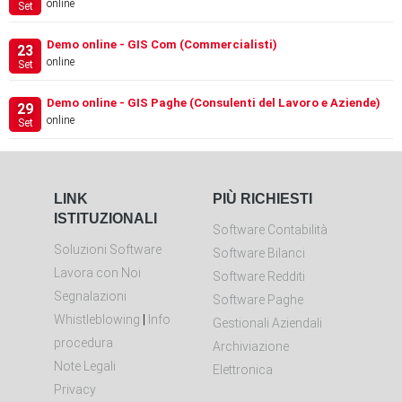
online
Set
Demo online - GIS Com (Commercialisti)
23
online
Set
Demo online - GIS Paghe (Consulenti del Lavoro e Aziende)
29
online
Set
LINK
PIÙ RICHIESTI
ISTITUZIONALI
Software Contabilità
Soluzioni Software
Software Bilanci
Lavora con Noi
Software Redditi
Segnalazioni
Software Paghe
Whistleblowing
|
Info
Gestionali Aziendali
procedura
Archiviazione
Note Legali
Elettronica
Privacy