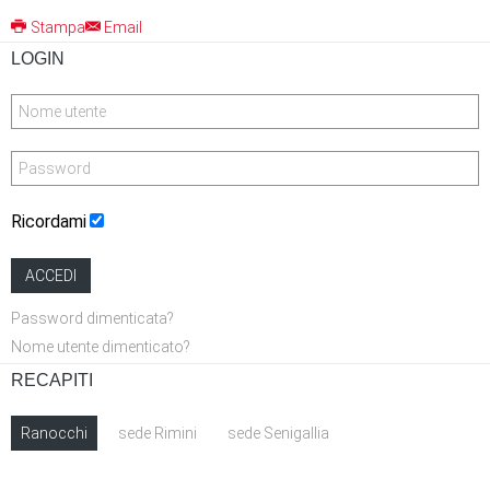
Stampa
Email
AdmirorFrames 2.0
, author/s
Vasiljevski
&
Kekeljevic
.
LOGIN
Ricordami
ACCEDI
Password dimenticata?
Nome utente dimenticato?
RECAPITI
Ranocchi
sede Rimini
sede Senigallia