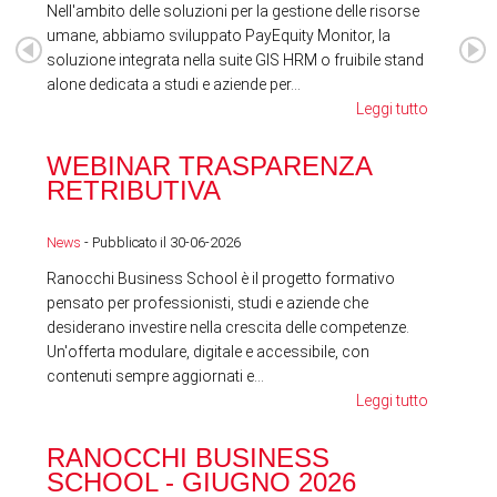
Nell'ambito delle soluzioni per la gestione delle risorse
umane, abbiamo sviluppato PayEquity Monitor, la
soluzione integrata nella suite GIS HRM o fruibile stand
alone dedicata a studi e aziende per...
Leggi tutto
WEBINAR TRASPARENZA
FES
RETRIBUTIVA
LA
News
- Pubblicato il 30-06-2026
News
Ranocchi Business School è il progetto formativo
pensato per professionisti, studi e aziende che
desiderano investire nella crescita delle competenze.
Un'offerta modulare, digitale e accessibile, con
contenuti sempre aggiornati e...
Leggi tutto
RA
RANOCCHI BUSINESS
SC
SCHOOL - GIUGNO 2026