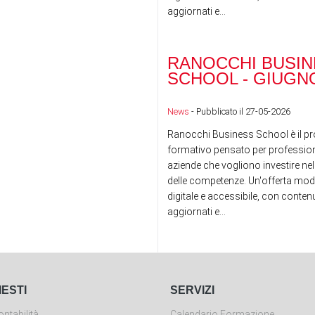
aggiornati e...
RANOCCHI BUSIN
SCHOOL - GIUGNO
News
- Pubblicato il 27-05-2026
Ranocchi Business School è il pr
formativo pensato per professioni
aziende che vogliono investire nel
delle competenze. Un'offerta mod
digitale e accessibile, con conte
aggiornati e...
IESTI
SERVIZI
ntabilità
Calendario Formazione