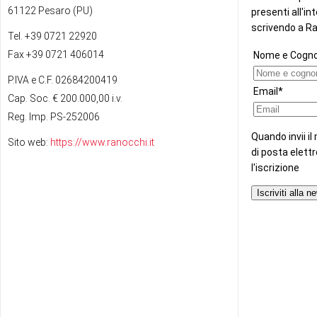
61122 Pesaro (PU)
Tel. +39 0721 22920
Fax +39 0721 406014
P.IVA e C.F. 02684200419
Cap. Soc. € 200.000,00 i.v.
Reg. Imp. PS-252006
Sito web:
https://www.ranocchi.it