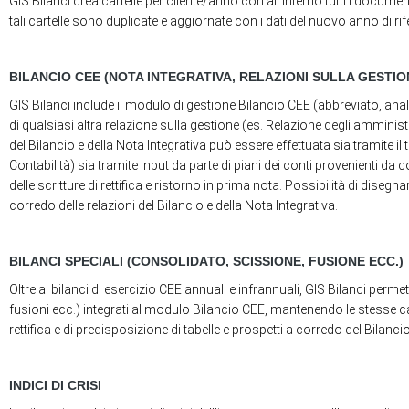
GIS Bilanci crea cartelle per cliente/anno con all'interno tutti i docu
tali cartelle sono duplicate e aggiornate con i dati del nuovo anno di ri
BILANCIO CEE (NOTA INTEGRATIVA, RELAZIONI SULLA GESTION
GIS Bilanci include il modulo di gestione Bilancio CEE (abbreviato, anal
di qualsiasi altra relazione sulla gestione (es. Relazione degli amminist
del Bilancio e della Nota Integrativa può essere effettuata sia tramite il
Contabilità) sia tramite input da parte di piani dei conti provenienti da 
delle scritture di rettifica e ristorno in prima nota. Possibilità di diseg
corredo delle relazioni del Bilancio e della Nota Integrativa.
BILANCI SPECIALI (CONSOLIDATO, SCISSIONE, FUSIONE ECC.)
Oltre ai bilanci di esercizio CEE annuali e infrannuali, GIS Bilanci permet
fusioni ecc.) integrati al modulo Bilancio CEE, mantenendo le stesse carat
rettifica e di predisposizione di tabelle e prospetti a corredo del Bilancio
INDICI DI CRISI