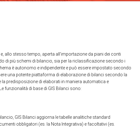
 e, allo stesso tempo, aperta all'importazione da piani dei conti
do di più schemi di bilancio, sia per la riclassificazione secondo i
 Ogni schema è autonomo e indipendente e può essere impostato secondo
d essere una potente piattaforma di elaborazione di bilanci secondo la
 e la predisposizione di elaborati in maniera automatica e
e funzionalità di base di GIS Bilanci sono:
lancio, GIS Bilanci aggiorna le tabelle analitiche standard
menti obbligatori (es. la Nota Integrativa) e facoltativi (es.