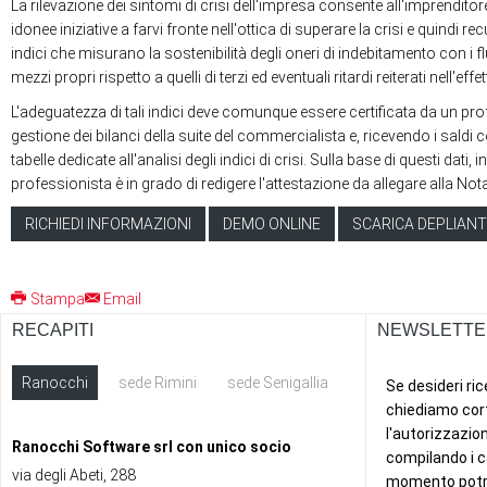
La rilevazione dei sintomi di crisi dell'impresa consente all'imprenditor
idonee iniziative a farvi fronte nell'ottica di superare la crisi e quindi 
indici che misurano la sostenibilità degli oneri di indebitamento con i f
mezzi propri rispetto a quelli di terzi ed eventuali ritardi reiterati nell'e
L'adeguatezza di tali indici deve comunque essere certificata da un profe
gestione dei bilanci della suite del commercialista e, ricevendo i saldi c
tabelle dedicate all'analisi degli indici di crisi. Sulla base di questi dati, 
professionista è in grado di redigere l'attestazione da allegare alla No
RICHIEDI INFORMAZIONI
DEMO ONLINE
SCARICA DEPLIANT
Stampa
Email
RECAPITI
NEWSLETTE
Ranocchi
sede Rimini
sede Senigallia
ext
Ranocchi Software srl con unico socio
via degli Abeti, 288