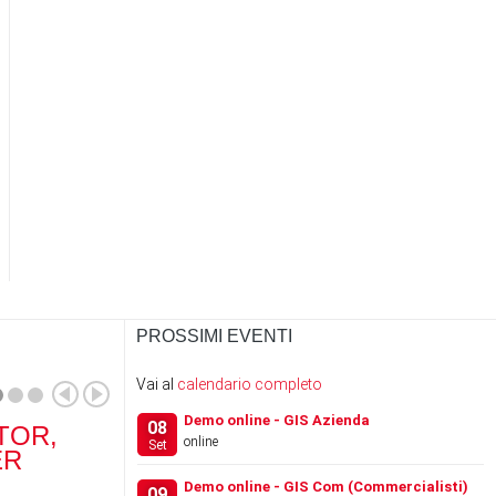
PROSSIMI EVENTI
Vai al
calendario completo
Demo online - GIS Azienda
08
TOR,
RANOCCHI SOFTWARE
RA
online
Set
ER
ACQUISISCE IL 100% DI
SCH
…
Demo online - GIS Com (Commercialisti)
09