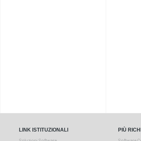
LINK ISTITUZIONALI
PIÙ RICH
Soluzioni Software
Software Co