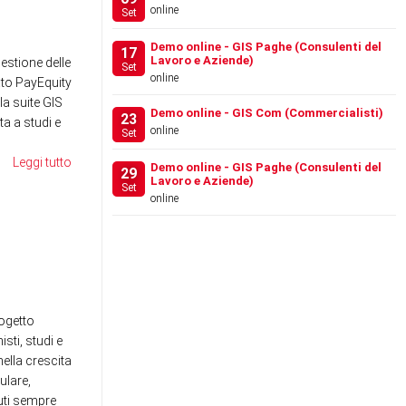
online
Set
News
News
Demo online - GIS Paghe (Consulenti del
17
Lavoro e Aziende)
gestione delle
Set
online
to PayEquity
la suite GIS
Demo online - GIS Com (Commercialisti)
23
a a studi e
online
Set
Leggi tutto
Demo online - GIS Paghe (Consulenti del
29
Lavoro e Aziende)
Set
online
FESTIVAL DEL LAVORO
WE
2026 - LA GIS REVOLU…
SE
RE
News
News
ogetto
sti, studi e
ella crescita
ulare,
nuti sempre