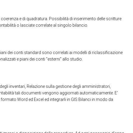
di coerenza e di quadratura. Possibilità di inserimento delle scritture
ontabilità o lasciate correlate al singolo bilancio.
ani dei conti standard sono correlati ai modelli di riclassificazione
alizzati e piani dei conti "esterni" allo studio.
 degli inventari, Relazione sulla gestione degli amministratori,
ontabilità tali documenti vengono aggiornati automaticamente. E'
 formato Word ed Excel ed integrarli in GIS Bilanci in modo da