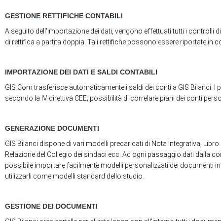
GESTIONE RETTIFICHE CONTABILI
A seguito dell'importazione dei dati, vengono effettuati tutti i controlli 
di rettifica a partita doppia. Tali rettifiche possono essere riportate in c
IMPORTAZIONE DEI DATI E SALDI CONTABILI
GIS Com trasferisce automaticamente i saldi dei conti a GIS Bilanci. I pi
secondo la IV direttiva CEE; possibilità di correlare piani dei conti person
GENERAZIONE DOCUMENTI
GIS Bilanci dispone di vari modelli precaricati di Nota Integrativa, Libro
Relazione del Collegio dei sindaci ecc. Ad ogni passaggio dati dalla c
possibile importare facilmente modelli personalizzati dei documenti in
utilizzarli come modelli standard dello studio.
GESTIONE DEI DOCUMENTI