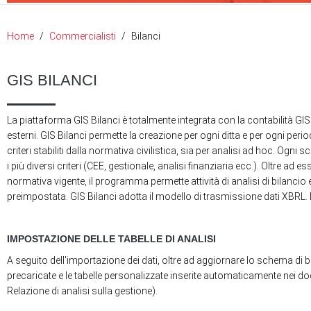
Home
Commercialisti
Bilanci
GIS BILANCI
La piattaforma GIS Bilanci è totalmente integrata con la contabilità GIS
esterni. GIS Bilanci permette la creazione per ogni ditta e per ogni perio
criteri stabiliti dalla normativa civilistica, sia per analisi ad hoc.
i più diversi criteri (CEE, gestionale, analisi finanziaria ecc.). Oltre a
normativa vigente, il programma permette attività di analisi di bilancio
preimpostata. GIS Bilanci adotta il modello di trasmissione dati XBRL. L
IMPOSTAZIONE DELLE TABELLE DI ANALISI
A seguito dell'importazione dei dati, oltre ad aggiornare lo schema di bi
precaricate e le tabelle personalizzate inserite automaticamente nei docu
Relazione di analisi sulla gestione).