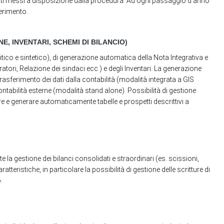
menti messi a disposizione dalla procedura. Ad ogni passaggio d'anno
ferimento.
E, INVENTARI, SCHEMI DI BILANCIO)
itico e sintetico), di generazione automatica della Nota Integrativa e
ratori, Relazione dei sindaci ecc.) e degli Inventari. La generazione
 trasferimento dei dati dalla contabilità (modalità integrata a GIS
contabilità esterne (modalità stand alone). Possibilità di gestione
nare e generare automaticamente tabelle e prospetti descrittivi a
te la gestione dei bilanci consolidati e straordinari (es. scissioni,
teristiche, in particolare la possibilità di gestione delle scritture di
.