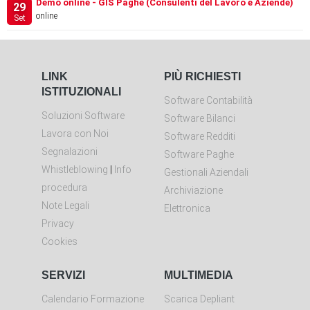
Demo online - GIS Paghe (Consulenti del Lavoro e Aziende)
29
online
Set
LINK
PIÙ RICHIESTI
ISTITUZIONALI
Software Contabilità
Soluzioni Software
Software Bilanci
Lavora con Noi
Software Redditi
Segnalazioni
Software Paghe
Whistleblowing
|
Info
Gestionali Aziendali
procedura
Archiviazione
Note Legali
Elettronica
Privacy
Cookies
SERVIZI
MULTIMEDIA
Calendario Formazione
Scarica Depliant