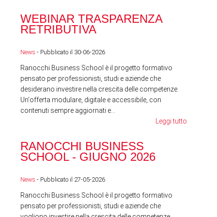
WEBINAR TRASPARENZA
FES
RETRIBUTIVA
LA
News
- Pubblicato il 30-06-2026
News
Ranocchi Business School è il progetto formativo
pensato per professionisti, studi e aziende che
desiderano investire nella crescita delle competenze.
Un'offerta modulare, digitale e accessibile, con
contenuti sempre aggiornati e...
Leggi tutto
RA
RANOCCHI BUSINESS
SC
SCHOOL - GIUGNO 2026
News
News
- Pubblicato il 27-05-2026
Ranocchi Business School è il progetto formativo
pensato per professionisti, studi e aziende che
vogliono investire nella crescita delle competenze.