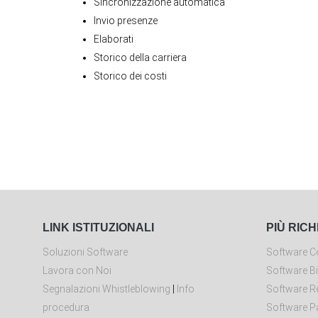
Sincronizzazione automatica
Invio presenze
Elaborati
Storico della carriera
Storico dei costi
LINK ISTITUZIONALI
PIÙ RICH
Soluzioni Software
Software Co
Lavora con Noi
Software Bi
Segnalazioni Whistleblowing
|
Info
Software Re
procedura
Software P