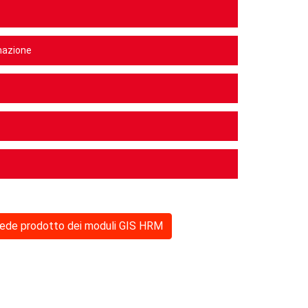
mazione
hede prodotto dei moduli GIS HRM