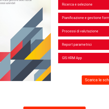
Ricerca e selezione
Pianificazione e gestione for
Processi di valutazione
Report parametrici
GIS HRM App
Scarica le sc