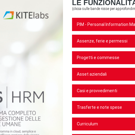
LE FUNZIONALIT
(clicca sulle bande rosse per approfondi
PIM - Personal Information 
Assenze, ferie e permessi
Progetti e commesse
Asset aziendali
Casi e provvedimenti
Trasferte e note spese
Curriculum