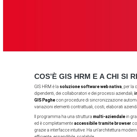
COS'È GIS HRM E A CHI SI 
GIS HRM è la
soluzione software web nativa
, per la
dipendenti, dei collaboratori e dei processi aziendali,
i
GIS Paghe
con procedure di sincronizzazione automat
variazioni elementi contrattuali, costi, elaborati aziendal
Il programma ha una struttura
multi-aziendale
in gra
ed è completamente
accessibile tramite browser
co
grazie a interfacce intuitive. Ha un'architettura mode
efficiente, espandibile, scalabile.