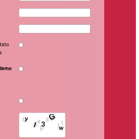
tato
i
demo