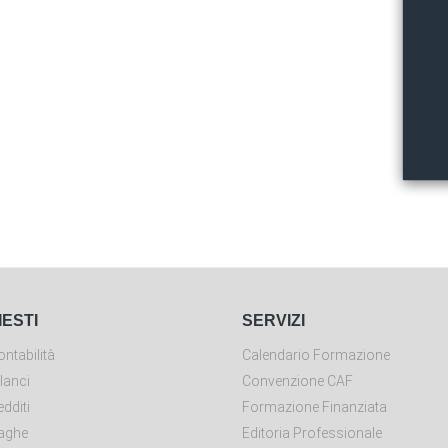
IESTI
SERVIZI
ntabilità
Calendario Formazione
lanci
Convenzione CAF
dditi
Formazione Finanziata
aghe
Editoria Professionale