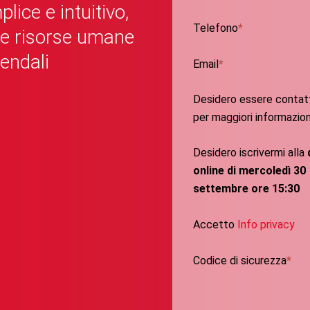
lice e intuitivo,
Telefono
lle risorse umane
iendali
Email
Desidero essere contat
per maggiori informazion
Desidero iscrivermi alla
online di mercoledì 30
settembre ore 15:30
Accetto
Info privacy
Codice di sicurezza