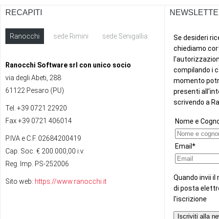
RECAPITI
NEWSLETTE
Ranocchi
sede Rimini
sede Senigallia
ext
Ranocchi Software srl con unico socio
via degli Abeti, 288
61122 Pesaro (PU)
Tel. +39 0721 22920
Fax +39 0721 406014
P.IVA e C.F. 02684200419
Cap. Soc. € 200.000,00 i.v.
Reg. Imp. PS-252006
Sito web:
https://www.ranocchi.it