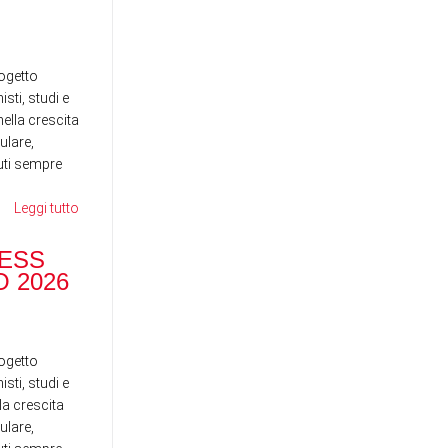
News
News
ogetto
sti, studi e
ella crescita
ulare,
nuti sempre
Leggi tutto
RANOCCHI BUSINESS
SCHOOL - MAGGIO 2026
ESS
DI
 2026
ST
News
News
ogetto
sti, studi e
la crescita
ulare,