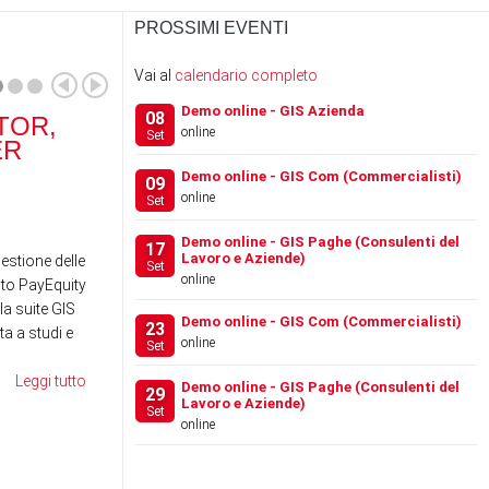
PROSSIMI EVENTI
Vai al
calendario completo
Demo online - GIS Azienda
08
TOR,
RANOCCHI SOFTWARE
RA
online
Set
ER
ACQUISISCE IL 100% DI
SCH
…
Demo online - GIS Com (Commercialisti)
09
online
Set
News
News
Demo online - GIS Paghe (Consulenti del
17
Lavoro e Aziende)
gestione delle
Set
online
to PayEquity
la suite GIS
Demo online - GIS Com (Commercialisti)
23
a a studi e
online
Set
Leggi tutto
Demo online - GIS Paghe (Consulenti del
29
Lavoro e Aziende)
Set
online
FESTIVAL DEL LAVORO
WE
2026 - LA GIS REVOLU…
SE
RE