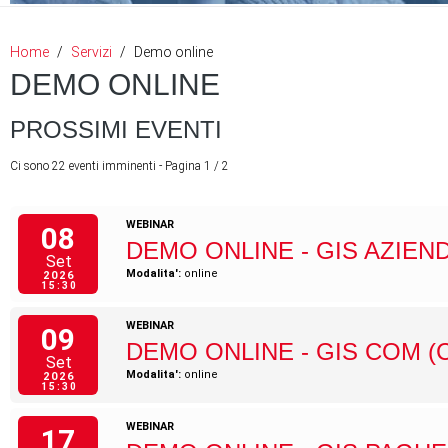
Home
Servizi
Demo online
DEMO ONLINE
PROSSIMI EVENTI
Ci sono 22 eventi imminenti
- Pagina 1 / 2
WEBINAR
08
DEMO ONLINE - GIS AZIEN
Set
Modalita':
online
2026
15:30
WEBINAR
09
DEMO ONLINE - GIS COM (
Set
Modalita':
online
2026
15:30
WEBINAR
17