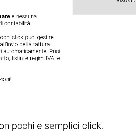
visuali
nare
e nessuna
 contabilità.
pochi click puoi gestire
ll'invio della fattura:
ati automaticamente. Puoi
to, listini e regimi IVA, e
ioni!
on pochi e semplici click!