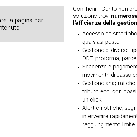
Con Tieni il Conto non cre
soluzione trovi
numerose 
are la pagina per
l'efficienza della gesti
ontenuto
Accesso da smartphon
qualsiasi posto
Gestione di diverse tip
DDT, proforma, parcell
Scadenze e pagamenti,
movimentri di cassa del
Gestione anagrafiche arti
tributo ecc. con possib
un click
Alert e notifiche, seg
intervenire rapidament
raggiungimento limite 