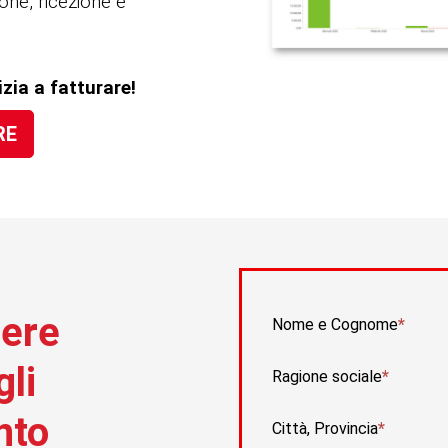
one, ricezione e
izia a fatturare!
RE
dere
Nome e Cognome
gli
Ragione sociale
nto
Città, Provincia