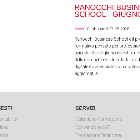
RANOCCHI BUSIN
SCHOOL - GIUGNO
News
- Pubblicato il 27-05-2026
Ranocchi Business School è il pr
formativo pensato per professioni
aziende che vogliono investire nel
delle competenze. Un'offerta mod
digitale e accessibile, con conte
aggiornati e...
IESTI
SERVIZI
ntabilità
Calendario Formazione
lanci
Convenzione CAF
dditi
Formazione Finanziata