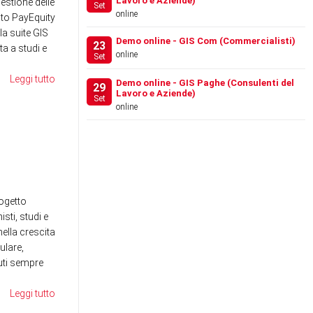
Lavoro e Aziende)
gestione delle
Set
online
to PayEquity
la suite GIS
Demo online - GIS Com (Commercialisti)
23
a a studi e
online
Set
Leggi tutto
Demo online - GIS Paghe (Consulenti del
29
Lavoro e Aziende)
Set
online
FESTIVAL DEL LAVORO
WE
2026 - LA GIS REVOLU…
SE
RE
News
News
ogetto
sti, studi e
ella crescita
ulare,
nuti sempre
Leggi tutto
RANOCCHI BUSINESS