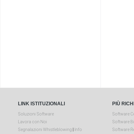
LINK ISTITUZIONALI
PIÙ RICH
Soluzioni Software
Software Co
Lavora con Noi
Software Bi
Segnalazioni Whistleblowing
|
Info
Software Re