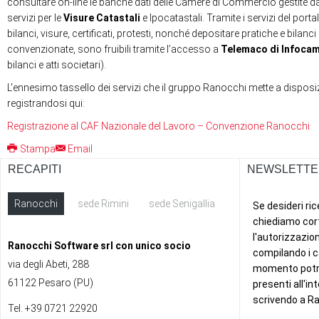
consultare on-line le banche dati delle Camere di Commercio gestite da
servizi per le
Visure Catastali
e Ipocatastali. Tramite i servizi del port
bilanci, visure, certificati, protesti, nonché depositare pratiche e bilanci
convenzionate, sono fruibili tramite l’accesso a
Telemaco di Infoca
bilanci e atti societari).
L'ennesimo tassello dei servizi che il gruppo Ranocchi mette a disposizi
registrandosi qui:
Registrazione al CAF Nazionale del Lavoro – Convenzione Ranocchi
Stampa
Email
RECAPITI
NEWSLETTE
Ranocchi
sede Rimini
sede Senigallia
ext
Ranocchi Software srl con unico socio
via degli Abeti, 288
61122 Pesaro (PU)
Tel. +39 0721 22920