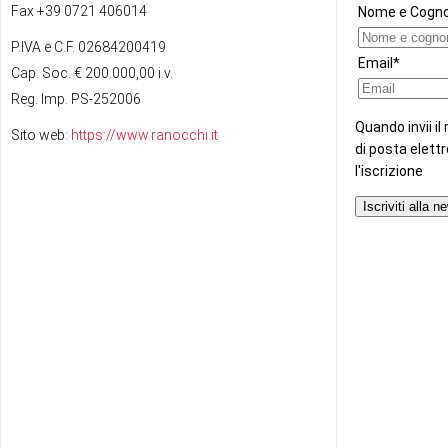
Fax +39 0721 406014
P.IVA e C.F. 02684200419
Cap. Soc. € 200.000,00 i.v.
Reg. Imp. PS-252006
Sito web:
https://www.ranocchi.it