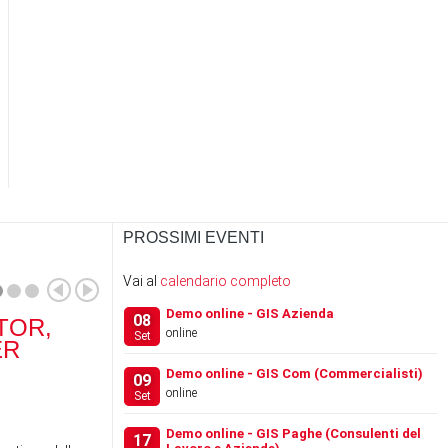
PROSSIMI EVENTI
Vai al
calendario completo
Demo online - GIS Azienda
08
TOR,
RANOCCHI SOFTWARE
RA
online
Set
ER
ACQUISISCE IL 100% DI
SCH
…
Demo online - GIS Com (Commercialisti)
09
online
Set
News
News
Demo online - GIS Paghe (Consulenti del
17