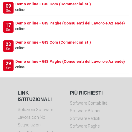
Demo online - GIS Com (Commercialisti)
09
online
Set
Demo online - GIS Paghe (Consulenti del Lavoro e Aziende)
17
online
Set
Demo online - GIS Com (Commercialisti)
23
online
Set
Demo online - GIS Paghe (Consulenti del Lavoro e Aziende)
29
online
Set
LINK
PIÙ RICHIESTI
ISTITUZIONALI
Software Contabilità
Soluzioni Software
Software Bilanci
Lavora con Noi
Software Redditi
Segnalazioni
Software Paghe