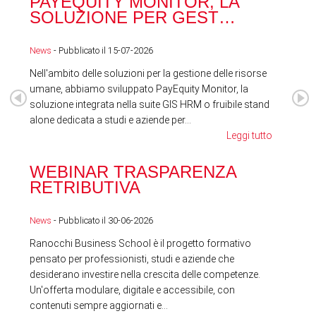
PAYEQUITY MONITOR, LA
RA
SOLUZIONE PER GEST…
ACQ
News
- Pubblicato il 15-07-2026
News
Nell'ambito delle soluzioni per la gestione delle risorse
umane, abbiamo sviluppato PayEquity Monitor, la
soluzione integrata nella suite GIS HRM o fruibile stand
alone dedicata a studi e aziende per...
Leggi tutto
WEBINAR TRASPARENZA
FES
RETRIBUTIVA
LA
News
- Pubblicato il 30-06-2026
News
Ranocchi Business School è il progetto formativo
pensato per professionisti, studi e aziende che
desiderano investire nella crescita delle competenze.
Un'offerta modulare, digitale e accessibile, con
contenuti sempre aggiornati e...