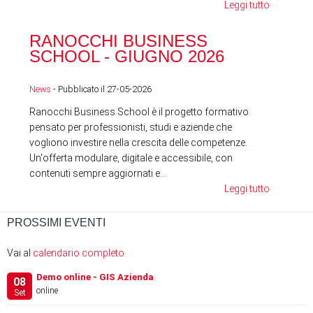
Leggi tutto
RA
RANOCCHI BUSINESS
SC
SCHOOL - GIUGNO 2026
News
News
- Pubblicato il 27-05-2026
Ranocchi Business School è il progetto formativo
pensato per professionisti, studi e aziende che
vogliono investire nella crescita delle competenze.
Un'offerta modulare, digitale e accessibile, con
contenuti sempre aggiornati e...
Leggi tutto
PROSSIMI EVENTI
Vai al
calendario completo
Demo online - GIS Azienda
08
online
Set