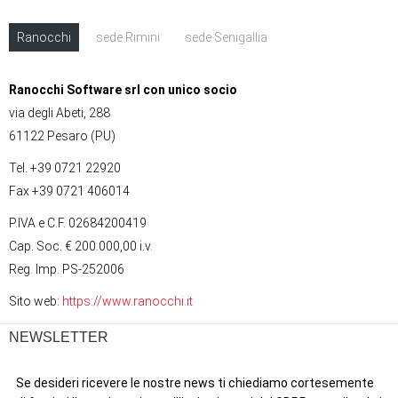
Ranocchi
sede Rimini
sede Senigallia
Ranocchi Software srl con unico socio
via degli Abeti, 288
61122 Pesaro (PU)
Tel. +39 0721 22920
Fax +39 0721 406014
P.IVA e C.F. 02684200419
Cap. Soc. € 200.000,00 i.v.
Reg. Imp. PS-252006
Sito web:
https://www.ranocchi.it
NEWSLETTER