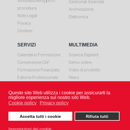
Whistleblowing
|
Info
Gestionali Aziendali
procedura
Archiviazione
Note Legali
Elettronica
Privacy
Cookies
SERVIZI
MULTIMEDIA
Calendario Formazione
Scarica Depliant
Convenzione CAF
Demo online
Formazione Finanziata
Video di prodotto
Editoria Professionale
News
Controllo remoto
Questo sito Web utilizza i cookie per assicurarti la
Scarica LiveResolve per
migliore esperienza sul nostro sito Web.
Windows
Cookie policy
Privacy policy
Accetta tutti i cookie
Rifiuta tutti
Impostazioni dei cookie: