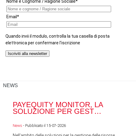
NEWS
PAYEQUITY MONITOR, LA
RA
SOLUZIONE PER GEST…
ACQ
News
- Pubblicato il 15-07-2026
News
Nell'ambito delle soluzioni per la gestione delle risorse