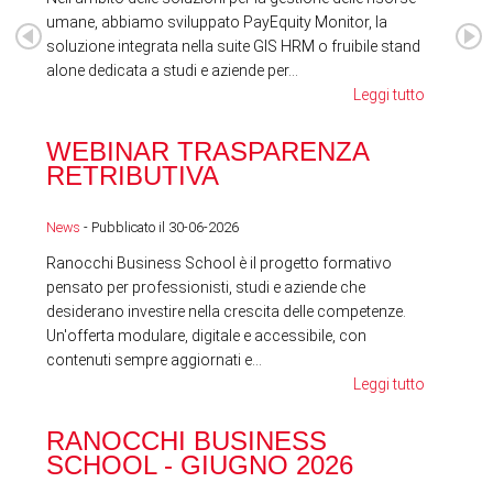
umane, abbiamo sviluppato PayEquity Monitor, la
soluzione integrata nella suite GIS HRM o fruibile stand
alone dedicata a studi e aziende per...
Leggi tutto
WEBINAR TRASPARENZA
FES
RETRIBUTIVA
LA
News
- Pubblicato il 30-06-2026
News
Ranocchi Business School è il progetto formativo
pensato per professionisti, studi e aziende che
desiderano investire nella crescita delle competenze.
Un'offerta modulare, digitale e accessibile, con
contenuti sempre aggiornati e...
Leggi tutto
RA
RANOCCHI BUSINESS
SC
SCHOOL - GIUGNO 2026
News