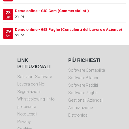
Demo online - GIS Com (Commercialisti)
23
online
Set
Demo online - GIS Paghe (Consulenti del Lavoro e Aziende)
29
online
Set
LINK
PIÙ RICHIESTI
ISTITUZIONALI
Software Contabilità
Soluzioni Software
Software Bilanci
Lavora con Noi
Software Redditi
Segnalazioni
Software Paghe
Whistleblowing
|
Info
Gestionali Aziendali
procedura
Archiviazione
Note Legali
Elettronica
Privacy
Cookies