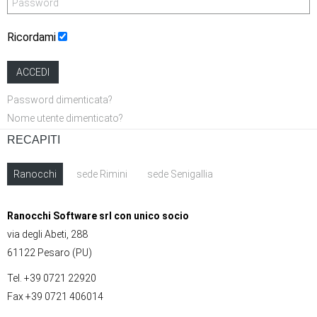
Ricordami
ACCEDI
Password dimenticata?
Nome utente dimenticato?
RECAPITI
Ranocchi
sede Rimini
sede Senigallia
Ranocchi Software srl con unico socio
via degli Abeti, 288
61122 Pesaro (PU)
Tel. +39 0721 22920
Fax +39 0721 406014