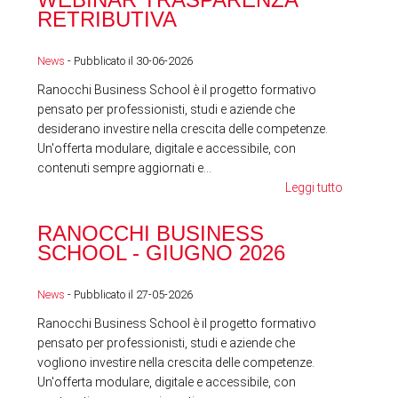
RETRIBUTIVA
LA
News
- Pubblicato il 30-06-2026
News
Ranocchi Business School è il progetto formativo
pensato per professionisti, studi e aziende che
desiderano investire nella crescita delle competenze.
Un'offerta modulare, digitale e accessibile, con
contenuti sempre aggiornati e...
Leggi tutto
RA
RANOCCHI BUSINESS
SC
SCHOOL - GIUGNO 2026
News
News
- Pubblicato il 27-05-2026
Ranocchi Business School è il progetto formativo
pensato per professionisti, studi e aziende che
vogliono investire nella crescita delle competenze.
Un'offerta modulare, digitale e accessibile, con