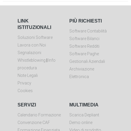
LINK
PIÙ RICHIESTI
ISTITUZIONALI
Software Contabilità
Soluzioni Software
Software Bilanci
Lavora con Noi
Software Redditi
Segnalazioni
Software Paghe
Whistleblowing
|
Info
Gestionali Aziendali
procedura
Archiviazione
Note Legali
Elettronica
Privacy
Cookies
SERVIZI
MULTIMEDIA
Calendario Formazione
Scarica Depliant
Convenzione CAF
Demo online
Formazione Finanziata
Video di prodotto