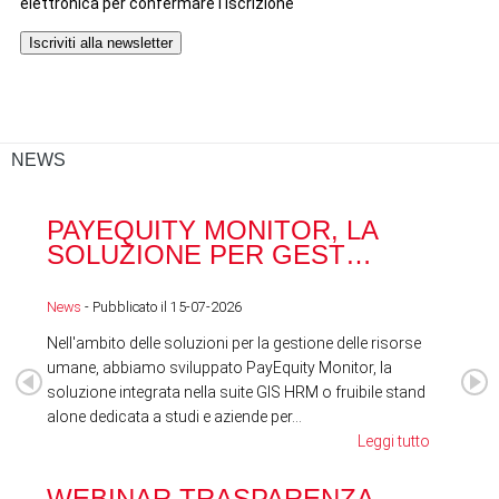
NEWS
PAYEQUITY MONITOR, LA
RA
SOLUZIONE PER GEST…
ACQ
News
- Pubblicato il 15-07-2026
News
Nell'ambito delle soluzioni per la gestione delle risorse
umane, abbiamo sviluppato PayEquity Monitor, la
soluzione integrata nella suite GIS HRM o fruibile stand
alone dedicata a studi e aziende per...
Leggi tutto
WEBINAR TRASPARENZA
FES